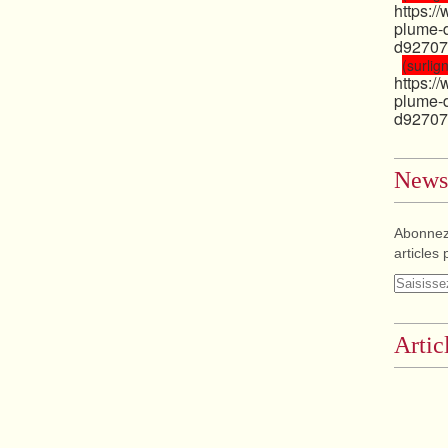
https:/
plume-
d92707
(surlign
https:/
plume-
d92707
Newsl
Abonnez
articles 
Artic