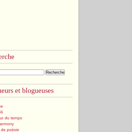
erche
eurs et blogueuses
ne
66
eur du temps
Harmony
 de poésie