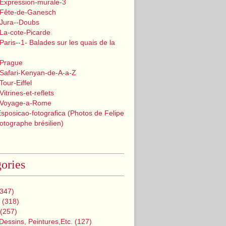
 Expression-murale-3
 Fête-de-Ganesch
 Jura--Doubs
La-cote-Picarde
Paris--1- Balades sur les quais de la
 Prague
 Safari-Kenyan-de-A-a-Z
Tour-Eiffel
itrines-et-reflets
 Voyage-a-Rome
Esposicao-fotografica (Photos de Felipe
tographe brésilien)
ories
347)
(318)
(257)
Dessins, Peintures,etc.
(127)