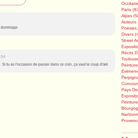
Occitani
Paris
(8
Alpes
(5
Auteurs 
est dommage
Poésies
Divers
(
Street Ar
Expositi
Récits 
:54
Toulous
 Si tu as l'occasion de passer dans ce coin, ça vaut le coup d'œil.
Peinture
Evènem
Perpign
Concour
Pays De
Expositi
Peinture
Bourgog
Narbon
Provence