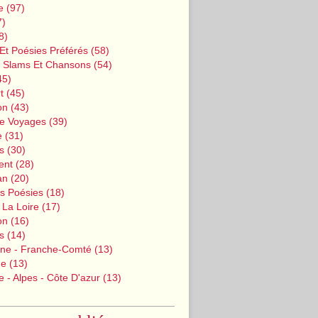
e
(97)
7)
8)
Et Poésies Préférés
(58)
, Slams Et Chansons
(54)
45)
t
(45)
on
(43)
De Voyages
(39)
e
(31)
s
(30)
ent
(28)
an
(20)
s Poésies
(18)
 La Loire
(17)
on
(16)
s
(14)
ne - Franche-Comté
(13)
ne
(13)
 - Alpes - Côte D'azur
(13)