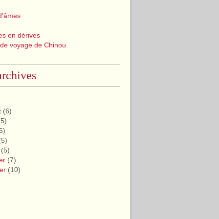
d'âmes
les en dérives
 de voyage de Chinou
rchives
t
(6)
5)
5)
(5)
(5)
er
(7)
er
(10)