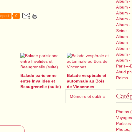
Album -
Album -
Album -
epost
0
Album - 
Album - 
Seine
Album -
Album -
Album - 
Album - V
Album -
Paris---
Abud pho
Balade parisienne
Balade vespérale et
Reims
entre Invalides et
automnale au Bois
Beaugrenelle (suite)
de Vincennes
Catég
Mémoire et oubli
Photos
(
Voyages
Poésies
Photos, 