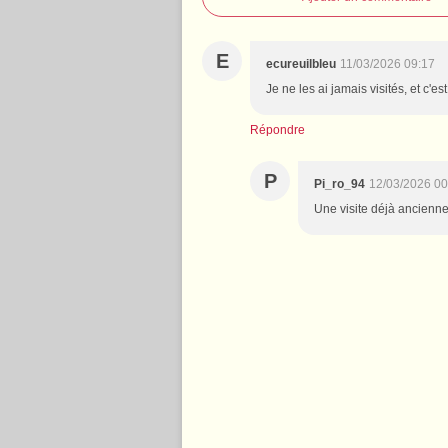
E
ecureuilbleu
11/03/2026 09:17
Je ne les ai jamais visités, et c'
Répondre
P
Pi_ro_94
12/03/2026 00
Une visite déjà ancienne.