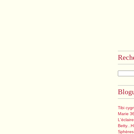
Rech
Blogu
Tibi cyg
Marie 3
L'éclair
Betty...
Sphères