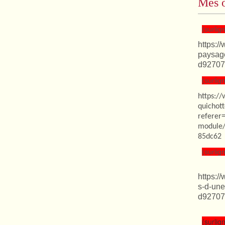
Mes o
(surlign
https:/
paysag
d92707
(surlign
https:/
quichot
referer
module/
85dc62
(surlign
https:/
s-d-une
d92707
(surlign