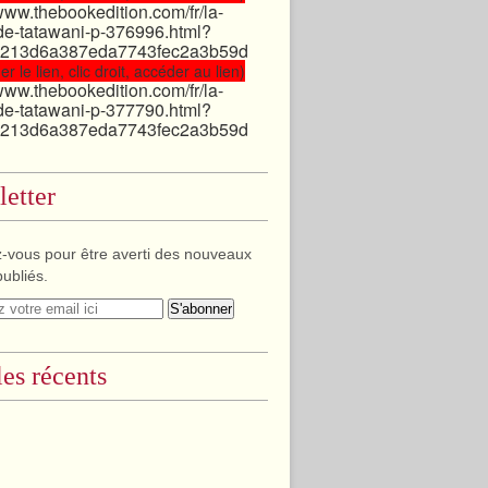
/www.thebookedition.com/fr/la-
de-tatawani-p-376996.html?
213d6a387eda7743fec2a3b59d
er le lien, clic droit, accéder au lien)
/www.thebookedition.com/fr/la-
de-tatawani-p-377790.html?
213d6a387eda7743fec2a3b59d
etter
-vous pour être averti des nouveaux
publiés.
les récents