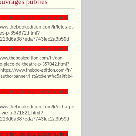
uvrages publiés
er le lien, clic droit, accéder au lien)
/www.thebookedition.com/fr/fetes-et-
es-p-354872.html?
213d6a387eda7743fec2a3b59d
er le lien, clic droit, accéder au lien)
/www.thebookedition.com/fr/don-
te-piece-de-theatre-p-357042.html?
=https://www.thebookedition.com/fr/
authorbanner/list&token=%c5a9fcb4
er le lien, clic droit, accéder au lien)
/www.thebookedition.com/fr/echarpe
-vie-p-371821.html?
213d6a387eda7743fec2a3b59d
er le lien, clic droit, accéder au lien)