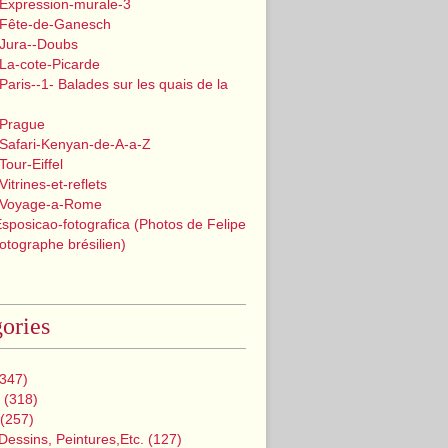
 Expression-murale-3
 Fête-de-Ganesch
 Jura--Doubs
La-cote-Picarde
Paris--1- Balades sur les quais de la
 Prague
 Safari-Kenyan-de-A-a-Z
Tour-Eiffel
itrines-et-reflets
 Voyage-a-Rome
Esposicao-fotografica (Photos de Felipe
tographe brésilien)
ories
347)
(318)
(257)
Dessins, Peintures,etc.
(127)