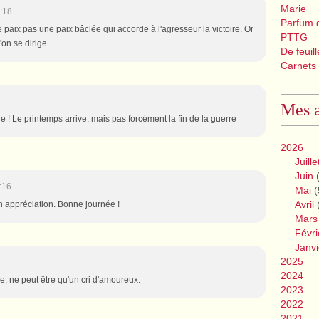
Marie
:18
Parfum 
ie paix pas une paix bâclée qui accorde à l'agresseur la victoire. Or
PTTG
'on se dirige.
De feuil
Carnets
Mes a
e ! Le printemps arrive, mais pas forcément la fin de la guerre
2026
Juille
Juin
(
:16
Mai
(
Avril
n appréciation. Bonne journée !
Mars
Févri
Janvi
2025
2024
e, ne peut être qu'un cri d'amoureux.
2023
2022
2021