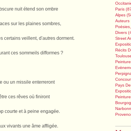
Occitani
obscure nuit étend son ombre
Paris
(8
Alpes
(5
Auteurs 
aces sur les plaines sombres,
Poésies
Divers
(
 certains veillent, d'autres dorment.
Street Ar
Expositi
Récits 
urant ces sommeils difformes ?
Toulous
Peinture
Evènem
Perpign
Concour
 ou un missile enterreront
Pays De
Expositi
tre ces rêves où finiront
Peinture
Bourgog
Narbon
rop courte et à peine engagée.
Provence
aux vivants une âme affligée.