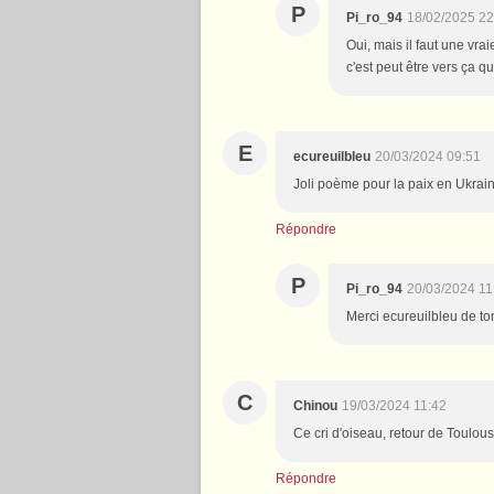
P
Pi_ro_94
18/02/2025 22
Oui, mais il faut une vra
c'est peut être vers ça qu
E
ecureuilbleu
20/03/2024 09:51
Joli poème pour la paix en Ukrain
Répondre
P
Pi_ro_94
20/03/2024 11
Merci ecureuilbleu de to
C
Chinou
19/03/2024 11:42
Ce cri d'oiseau, retour de Toulous
Répondre