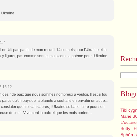
n Ukraine
:17
il ne fait pas partie de mon recueil 14 sonnets pour l'Ukraine et la
t pu y figurer, pas comme sonnet mais comme poème pour l'Ukraine
Rech
5 16:12
Blogu
n désir de paix que nous sommes nombreux à vouloir. Il est si fou
parce qu'un pays de la planète a souhaité en envahir un autre...
 constater que trois ans après, l'Ukraine se bat encore pour son
Tibi cyg
geuse de tenir. Vivement la paix et que tes mots portent...
Marie 3
L'éclair
Betty...
Sphères