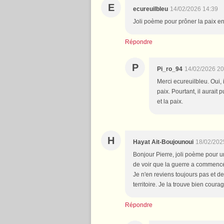
E
ecureuilbleu
14/02/2026 14:39
Joli poème pour prôner la paix e
Répondre
P
Pi_ro_94
14/02/2026 20
Merci ecureuilbleu. Oui, 
paix. Pourtant, il aurai
et la paix.
H
Hayat Ait-Boujounoui
18/02/202
Bonjour Pierre, joli poème pour u
de voir que la guerre a commencé 
Je n'en reviens toujours pas et de
territoire. Je la trouve bien coura
Répondre