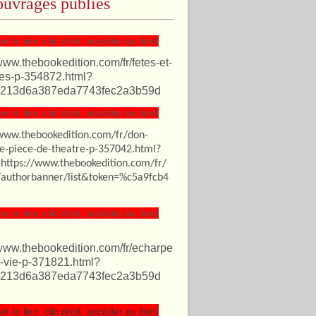
uvrages publiés
er le lien, clic droit, accéder au lien)
/www.thebookedition.com/fr/fetes-et-
es-p-354872.html?
213d6a387eda7743fec2a3b59d
er le lien, clic droit, accéder au lien)
/www.thebookedition.com/fr/don-
te-piece-de-theatre-p-357042.html?
=https://www.thebookedition.com/fr/
authorbanner/list&token=%c5a9fcb4
er le lien, clic droit, accéder au lien)
/www.thebookedition.com/fr/echarpe
-vie-p-371821.html?
213d6a387eda7743fec2a3b59d
er le lien, clic droit, accéder au lien)