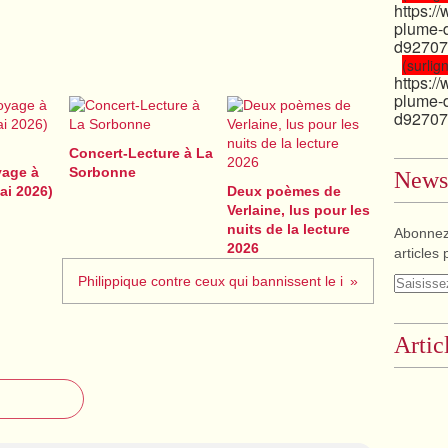
https:/
plume-
d92707
(surlign
https:/
plume-
d92707
Concert-Lecture à La
age à
Sorbonne
Newsl
ai 2026)
Deux poèmes de
Verlaine, lus pour les
nuits de la lecture
Abonnez
2026
articles 
Philippique contre ceux qui bannissent le i
Artic