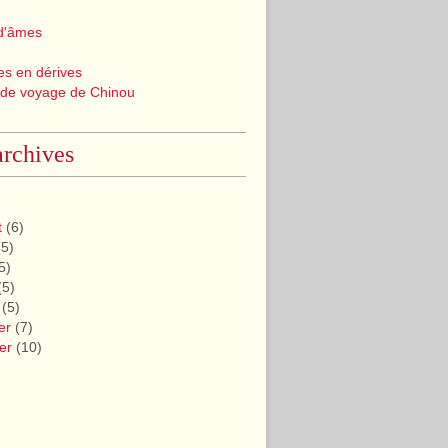
d'âmes
les en dérives
 de voyage de Chinou
rchives
t
(6)
5)
5)
(5)
(5)
er
(7)
er
(10)