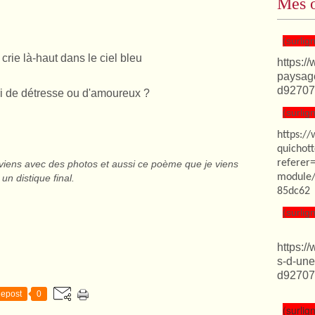
Mes o
(surlign
crie là-haut dans le ciel bleu
https:/
paysag
d92707
ri de détresse ou d'amoureux ?
(surlign
https:/
quichot
referer
eviens avec des photos et aussi ce poème que je viens
module/
un distique final.
85dc62
(surlign
https:/
s-d-une
d92707
epost
0
(surlign