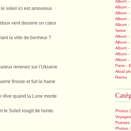
Album -
Album -
le soleil ici est amoureux
Album -
Album - 
e doux vent dessine un cœur
Album - 
Seine
Album -
ant la ville de bonheur ?
Album -
Album - 
Album - V
Album -
Paris---
eureux revenez sur l'Ukraine
Abud pho
Reims
erre finisse et fuit la haine
Catég
n rêve quand la Lune monte
et le Soleil rougit de honte.
Photos
(
Voyages
Poésies
Photos, 