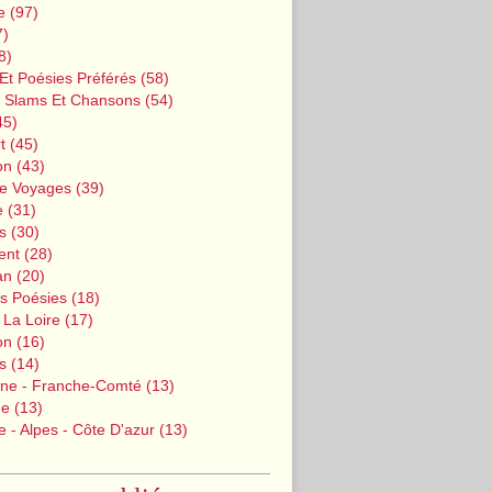
e
(97)
7)
8)
Et Poésies Préférés
(58)
, Slams Et Chansons
(54)
45)
t
(45)
on
(43)
De Voyages
(39)
e
(31)
s
(30)
ent
(28)
an
(20)
s Poésies
(18)
 La Loire
(17)
on
(16)
s
(14)
ne - Franche-Comté
(13)
ne
(13)
 - Alpes - Côte D'azur
(13)