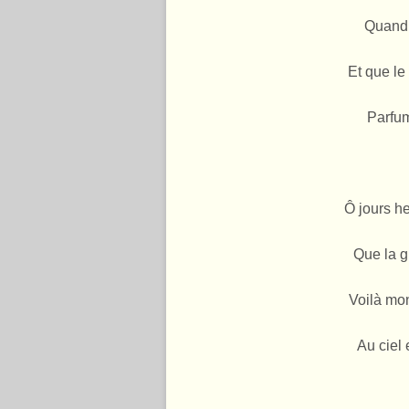
Quand 
Et que l
Parfum
Ô jours h
Que la gu
Voilà mo
Au ciel 