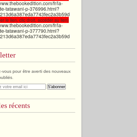
/www.thebookedition.com/fr/la-
de-tatawani-p-376996.html?
213d6a387eda7743fec2a3b59d
er le lien, clic droit, accéder au lien)
/www.thebookedition.com/fr/la-
de-tatawani-p-377790.html?
213d6a387eda7743fec2a3b59d
etter
-vous pour être averti des nouveaux
publiés.
les récents