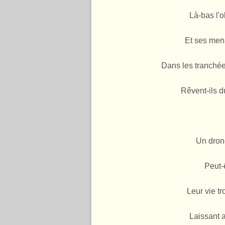
Là-bas l'
Et ses men
Dans les tranchées
Rêvent-ils d
Un drone
Peut-ê
Leur vie t
Laissant 