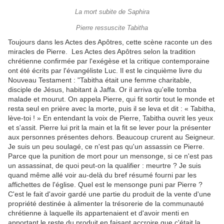
La mort subite de Saphira
Pierre ressuscite Tabitha
Toujours dans les Actes des Apôtres, cette scène raconte un des
miracles de Pierre. Les Actes des Apôtres selon la tradition
chrétienne confirmée par l'exégèse et la critique contemporaine
ont été écrits par l'évangéliste Luc. Il est le cinquième livre du
Nouveau Testament : "Tabitha était une femme charitable,
disciple de Jésus, habitant à Jaffa. Or il arriva qu'elle tomba
malade et mourut. On appela Pierre, qui fit sortir tout le monde et
resta seul en prière avec la morte, puis il se leva et dit : « Tabitha,
lève-toi ! » En entendant la voix de Pierre, Tabitha ouvrit les yeux
et s'assit. Pierre lui prit la main et la fit se lever pour la présenter
aux personnes présentes dehors. Beaucoup crurent au Seigneur.
Je suis un peu soulagé, ce n'est pas qu'un assassin ce Pierre.
Parce que la punition de mort pour un mensonge, si ce n'est pas
un assassinat, de quoi peut-on la qualifier : meurtre ? Je suis
quand même allé voir au-delà du bref résumé fourni par les
affichettes de l'église. Quel est le mensonge puni par Pierre ?
C'est le fait d'avoir gardé une partie du produit de la vente d'une
propriété destinée à alimenter la trésorerie de la communauté
chrétienne à laquelle ils appartenaient et d'avoir menti en
apportant le reste du produit en faisant accroire que c'était la