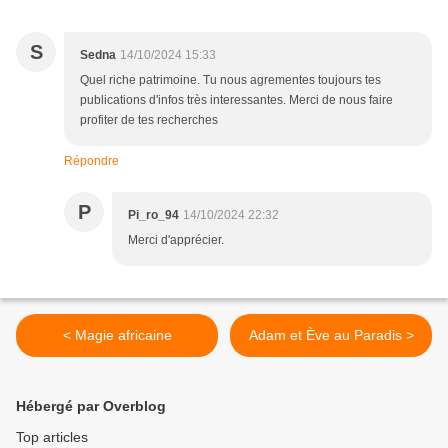
S
Sedna
14/10/2024 15:33
Quel riche patrimoine. Tu nous agrementes toujours tes
publications d'infos très interessantes. Merci de nous faire
profiter de tes recherches
Répondre
P
Pi_ro_94
14/10/2024 22:32
Merci d'apprécier.
< Magie africaine
Adam et Ève au Paradis >
Hébergé par Overblog
Top articles