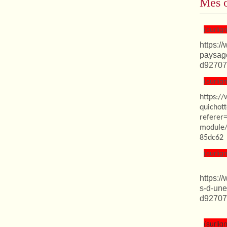
Mes o
(surlign
https:/
paysag
d92707
(surlign
https:/
quichot
referer
module/
85dc62
(surlign
https:/
s-d-une
d92707
(surlign