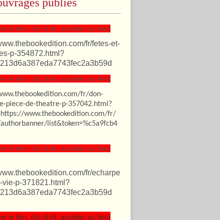
uvrages publiés
er le lien, clic droit, accéder au lien)
/www.thebookedition.com/fr/fetes-et-
es-p-354872.html?
213d6a387eda7743fec2a3b59d
er le lien, clic droit, accéder au lien)
/www.thebookedition.com/fr/don-
te-piece-de-theatre-p-357042.html?
=https://www.thebookedition.com/fr/
authorbanner/list&token=%c5a9fcb4
er le lien, clic droit, accéder au lien)
/www.thebookedition.com/fr/echarpe
-vie-p-371821.html?
213d6a387eda7743fec2a3b59d
er le lien, clic droit, accéder au lien)