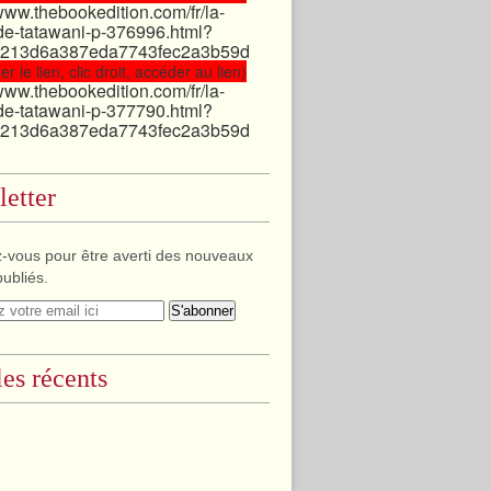
/www.thebookedition.com/fr/la-
de-tatawani-p-376996.html?
213d6a387eda7743fec2a3b59d
er le lien, clic droit, accéder au lien)
/www.thebookedition.com/fr/la-
de-tatawani-p-377790.html?
213d6a387eda7743fec2a3b59d
etter
-vous pour être averti des nouveaux
publiés.
les récents