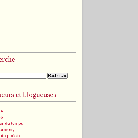
erche
eurs et blogueuses
ne
66
eur du temps
Harmony
 de poésie