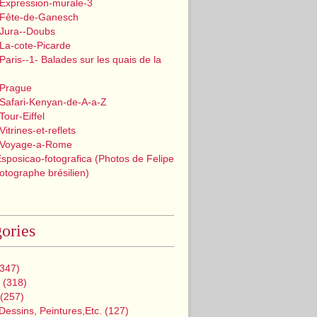
 Expression-murale-3
 Fête-de-Ganesch
 Jura--Doubs
La-cote-Picarde
Paris--1- Balades sur les quais de la
 Prague
 Safari-Kenyan-de-A-a-Z
Tour-Eiffel
itrines-et-reflets
 Voyage-a-Rome
Esposicao-fotografica (Photos de Felipe
tographe brésilien)
ories
347)
(318)
(257)
Dessins, Peintures,etc.
(127)