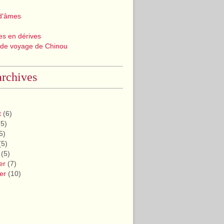
d'âmes
les en dérives
 de voyage de Chinou
rchives
t
(6)
5)
5)
(5)
(5)
er
(7)
er
(10)