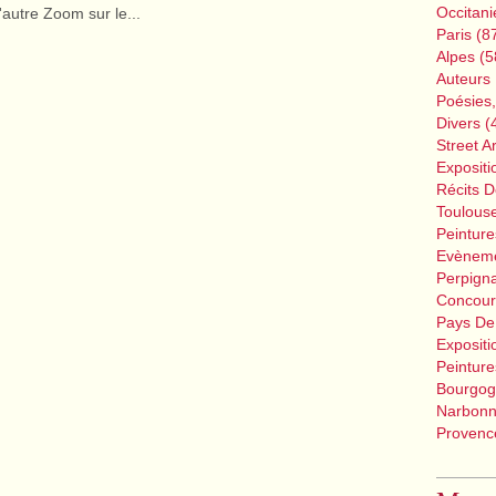
Occitani
'autre Zoom sur le...
Paris
(8
Alpes
(5
Auteurs 
Poésies
Divers
(
Street Ar
Expositi
Récits 
Toulous
Peinture
Evènem
Perpign
Concour
Pays De
Expositi
Peinture
Bourgog
Narbon
Provence