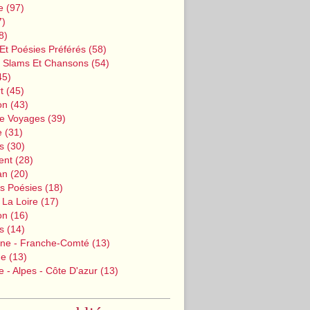
e
(97)
7)
8)
Et Poésies Préférés
(58)
, Slams Et Chansons
(54)
45)
t
(45)
on
(43)
De Voyages
(39)
e
(31)
s
(30)
ent
(28)
an
(20)
s Poésies
(18)
 La Loire
(17)
on
(16)
s
(14)
ne - Franche-Comté
(13)
ne
(13)
 - Alpes - Côte D'azur
(13)