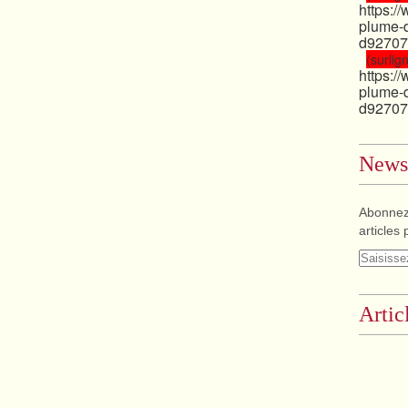
https:/
plume-
d92707
(surlign
https:/
plume-
d92707
Newsl
Abonnez
articles 
Artic