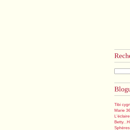
Rech
Blogu
Tibi cyg
Marie 3
L'éclair
Betty...
Sphères