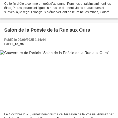
Cette fin d’été a comme un goût d’automne, Pommes et raisins animent les
étals, Poires, prunes et figues à nous se donnent, Joies peaux nues et
suaves, ô, le régal ! Nos yeux s’émerveillent de leurs belles mines, Colorées
par la lumière de l’été, Et leurs...
Salon de la Poésie de la Rue aux Ours
Publié le 09/09/2025 à 14:44
Par
Pi_ro_94
Le 4 octobre 2025, venez nombreux à ce 1er salon de la Poésie. Animez par