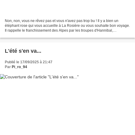
Non, non, vous ne rêvez pas et vous n'avez pas trop bu ! Il y a bien un
éléphant rose qui vous accueille à La Rosière ou vous souhaite bon voyage.
Il rappelle le franchissement des Alpes par les troupes d'Hannibal,
prétendument au col du Petit-Saint-Bernard....
L'été s'en va...
Publié le 17/09/2025 à 21:47
Par
Pi_ro_94