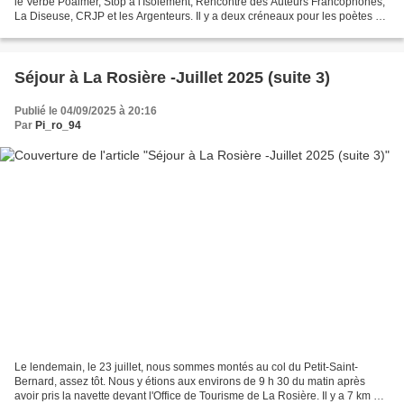
le Verbe Poaimer, Stop à l'Isolement, Rencontre des Auteurs Francophones,
La Diseuse, CRJP et les Argenteurs. Il y a deux créneaux pour les poètes de
14 à 17h et de 16h à 19h. Pour...
Séjour à La Rosière -Juillet 2025 (suite 3)
Publié le 04/09/2025 à 20:16
Par
Pi_ro_94
Le lendemain, le 23 juillet, nous sommes montés au col du Petit-Saint-
Bernard, assez tôt. Nous y étions aux environs de 9 h 30 du matin après
avoir pris la navette devant l'Office de Tourisme de La Rosière. Il y a 7 km par