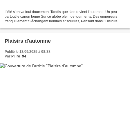
L’été s’en va tout doucement Tandis que s’en revient l’automne. Un peu
partout le canon tonne Sur ce globe plein de tourments. Des empereurs
tranquillement S’échangent bombes et sourires, Pensant dans l’Histoire
s’inscrire En détruisant des régiments,...
Plaisirs d'automne
Publié le 13/09/2025 à 08:38
Par
Pi_ro_94