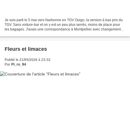
Je suis parti le 5 mai vers Narbonne en TGV Ouigo, la version à bas prix du
TGV. Sans voiture-bar et on y est un peu plus serrés, moins de place pour
les bagages. J'avais une correspondance à Montpellier avec changement
de gare, mais tout s'est bien passé...
Fleurs et limaces
Publié le 21/05/2026 à 23:32
Par
Pi_ro_94