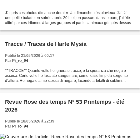
J'ai pris ces photos dimanche dernier. Un dimanche très pluvieux. J'ai fait
une petite balade en soirée après 20 h et, en passant dans le parc, j'ai été
attiré par ces tritomes à larges grappes et par les animaux grimpés dessus :
des limaces Dans ce parc,...
Tracce / Traces de Harte Mysia
Publié le 21/05/2026 à 00:17
Par
Pi_ro_94
**TRACCE** Quante volte ho ignorato tracce, è la speranza che nega e
acceca. Certo volte ho lasciato sanguinare, come fosse limpida sorgente
d’altura. Ho negato a me stessa di negare, facendo artefatti di sublimi
ignavie. Il lusso è permettersi ciò che...
Revue Rose des temps N° 53 Printemps - été
2026
Publié le 18/05/2026 à 22:39
Par
Pi_ro_94