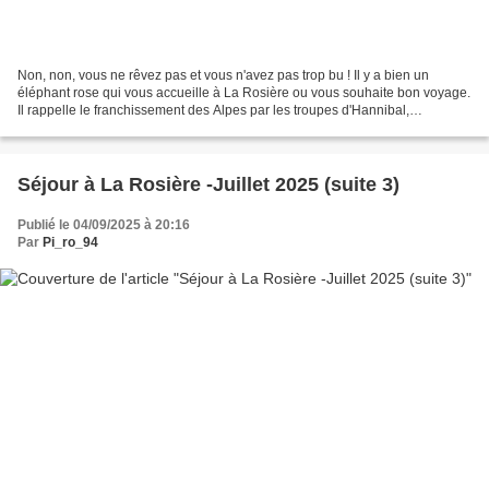
Non, non, vous ne rêvez pas et vous n'avez pas trop bu ! Il y a bien un
éléphant rose qui vous accueille à La Rosière ou vous souhaite bon voyage.
Il rappelle le franchissement des Alpes par les troupes d'Hannibal,
prétendument au col du Petit-Saint-Bernard....
Séjour à La Rosière -Juillet 2025 (suite 3)
Publié le 04/09/2025 à 20:16
Par
Pi_ro_94