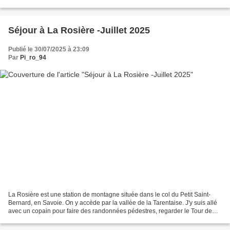
de l'autre Zoom sur le...
Séjour à La Rosière -Juillet 2025
Publié le 30/07/2025 à 23:09
Par
Pi_ro_94
La Rosière est une station de montagne située dans le col du Petit Saint-
Bernard, en Savoie. On y accède par la vallée de la Tarentaise. J'y suis allé
avec un copain pour faire des randonnées pédestres, regarder le Tour de
France et éviter la canicule....