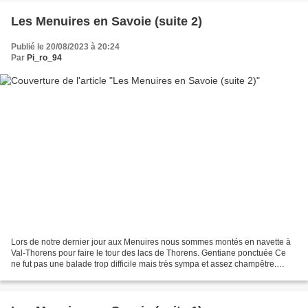
Les Menuires en Savoie (suite 2)
Publié le 20/08/2023 à 20:24
Par
Pi_ro_94
Lors de notre dernier jour aux Menuires nous sommes montés en navette à
Val-Thorens pour faire le tour des lacs de Thorens. Gentiane ponctuée Ce
ne fut pas une balade trop difficile mais très sympa et assez champêtre.
Silène enflé Le silène enflé porte...