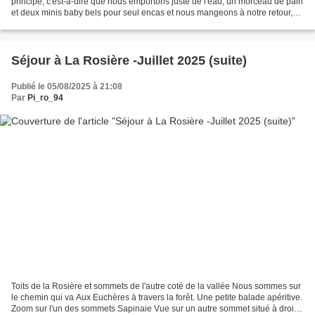
principe, c'est-à-dire que nous emportons juste de l'eau, un morceau de pain
et deux minis baby bels pour seul encas et nous mangeons à notre retour,
devant la télé en regardant le Tour...
Séjour à La Rosière -Juillet 2025 (suite)
Publié le 05/08/2025 à 21:08
Par
Pi_ro_94
Toits de la Rosière et sommets de l'autre coté de la vallée Nous sommes sur
le chemin qui va Aux Euchères à travers la forêt. Une petite balade apéritive.
Zoom sur l'un des sommets Sapinaie Vue sur un autre sommet situé à droite