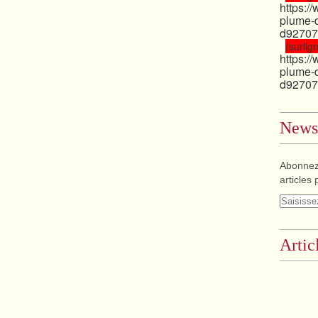
https:/
plume-
d92707
(surlign
https:/
plume-
d92707
Newsl
Abonnez
articles 
Artic