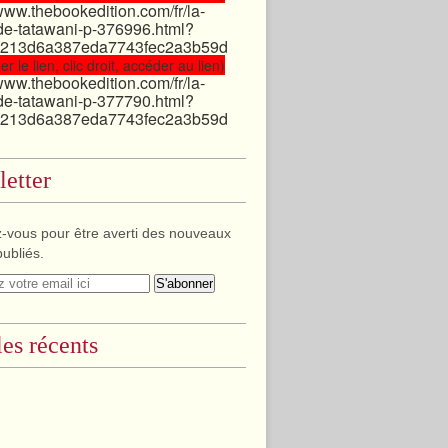
/www.thebookedition.com/fr/la-
de-tatawani-p-376996.html?
213d6a387eda7743fec2a3b59d
er le lien, clic droit, accéder au lien)
/www.thebookedition.com/fr/la-
de-tatawani-p-377790.html?
213d6a387eda7743fec2a3b59d
etter
-vous pour être averti des nouveaux
publiés.
les récents