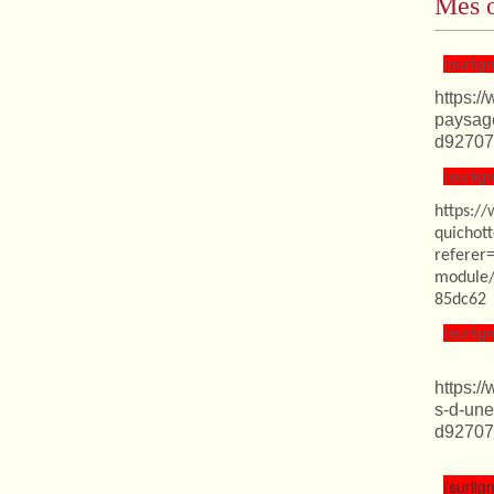
Mes o
(surlign
https:/
paysag
d92707
(surlign
https:/
quichot
referer
module/
85dc62
(surlign
https:/
s-d-une
d92707
(surlign