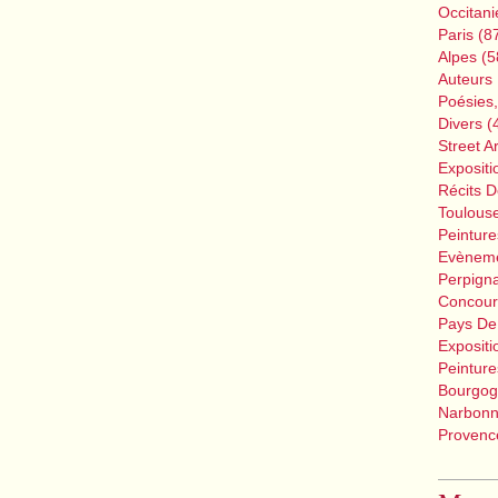
Occitani
Paris
(8
Alpes
(5
Auteurs 
Poésies
Divers
(
Street Ar
Expositi
Récits 
Toulous
Peinture
Evènem
Perpign
Concour
Pays De
Expositi
Peinture
Bourgog
Narbon
Provence