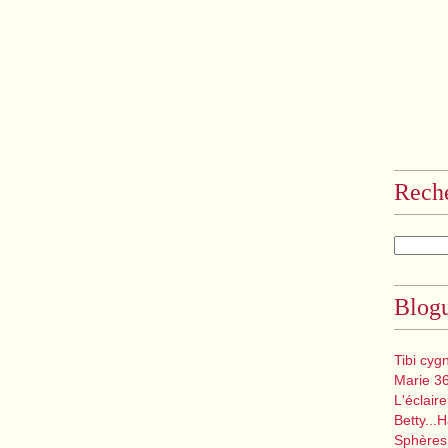
Rech
Blogu
Tibi cyg
Marie 3
L'éclair
Betty...
Sphères