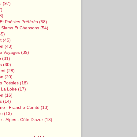
e
(97)
7)
8)
Et Poésies Préférés
(58)
, Slams Et Chansons
(54)
45)
t
(45)
on
(43)
De Voyages
(39)
e
(31)
s
(30)
ent
(28)
an
(20)
s Poésies
(18)
 La Loire
(17)
on
(16)
s
(14)
ne - Franche-Comté
(13)
ne
(13)
 - Alpes - Côte D'azur
(13)