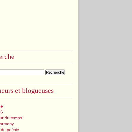
erche
eurs et blogueuses
ne
66
eur du temps
Harmony
 de poésie