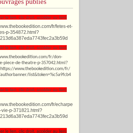
uvrages publiés
er le lien, clic droit, accéder au lien)
/www.thebookedition.com/fr/fetes-et-
es-p-354872.html?
213d6a387eda7743fec2a3b59d
er le lien, clic droit, accéder au lien)
/www.thebookedition.com/fr/don-
te-piece-de-theatre-p-357042.html?
=https://www.thebookedition.com/fr/
authorbanner/list&token=%c5a9fcb4
er le lien, clic droit, accéder au lien)
/www.thebookedition.com/fr/echarpe
-vie-p-371821.html?
213d6a387eda7743fec2a3b59d
er le lien, clic droit, accéder au lien)