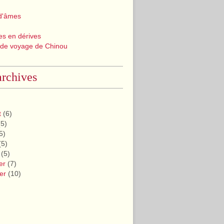
d'âmes
les en dérives
 de voyage de Chinou
rchives
t
(6)
5)
5)
(5)
(5)
er
(7)
er
(10)