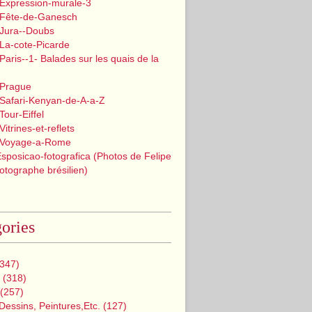
 Expression-murale-3
 Fête-de-Ganesch
 Jura--Doubs
La-cote-Picarde
Paris--1- Balades sur les quais de la
 Prague
 Safari-Kenyan-de-A-a-Z
Tour-Eiffel
itrines-et-reflets
 Voyage-a-Rome
Esposicao-fotografica (Photos de Felipe
tographe brésilien)
ories
347)
(318)
(257)
Dessins, Peintures,etc.
(127)