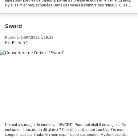
jupes sont pleines de parfums, La vie s’y presse et nous émerveille. Et puis,
il y a les miennes, échouées Dans des vases à l’ombre des rideaux, Elles
ressemblent aux amours...
Sword
Publié le 14/07/2025 à 10:22
Par
Pi_ro_94
Un mot a surnagé de mon rêve. SWORD. Pourquoi était-il en anglais. Ce
mot qu’en français, on dit glaive ? C’était là tout ce qui tremblait De mon
songe effacé par l’aube En mon esprit, épée suspendue, Mystérieuse et