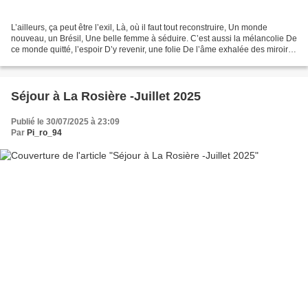
L’ailleurs, ça peut être l’exil, Là, où il faut tout reconstruire, Un monde
nouveau, un Brésil, Une belle femme à séduire. C’est aussi la mélancolie De
ce monde quitté, l’espoir D’y revenir, une folie De l’âme exhalée des miroirs.
Rêves roses ou rêves...
Séjour à La Rosière -Juillet 2025
Publié le 30/07/2025 à 23:09
Par
Pi_ro_94