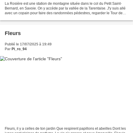
La Rosière est une station de montagne située dans le col du Petit Saint-
Bernard, en Savoie. On y accède par la vallée de la Tarentaise. J'y suis allé
avec un copain pour faire des randonnées pédestres, regarder le Tour de
France et éviter la canicule....
Fleurs
Publié le 17/07/2025 à 19:49
Par
Pi_ro_94
Fleurs, il y a celles de ton jardin Que respirent papillons et abeilles Dont les