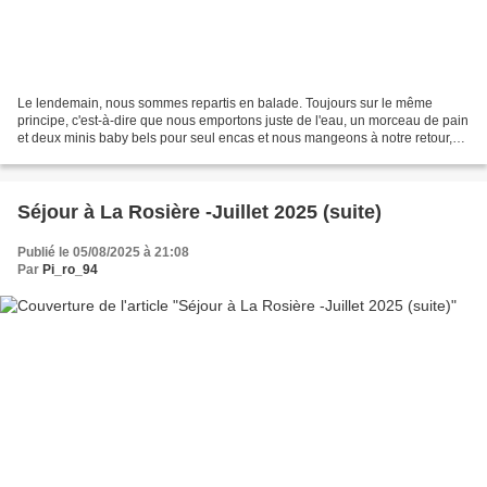
Le lendemain, nous sommes repartis en balade. Toujours sur le même
principe, c'est-à-dire que nous emportons juste de l'eau, un morceau de pain
et deux minis baby bels pour seul encas et nous mangeons à notre retour,
devant la télé en regardant le Tour...
Séjour à La Rosière -Juillet 2025 (suite)
Publié le 05/08/2025 à 21:08
Par
Pi_ro_94