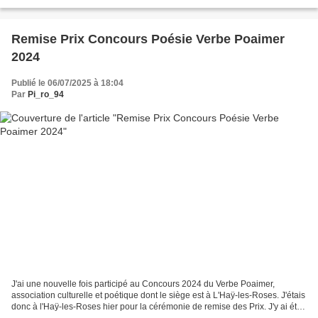
maisons relativement basses, d'un...
Remise Prix Concours Poésie Verbe Poaimer
2024
Publié le 06/07/2025 à 18:04
Par
Pi_ro_94
J'ai une nouvelle fois participé au Concours 2024 du Verbe Poaimer,
association culturelle et poétique dont le siège est à L'Haÿ-les-Roses. J'étais
donc à l'Haÿ-les-Roses hier pour la cérémonie de remise des Prix. J'y ai été